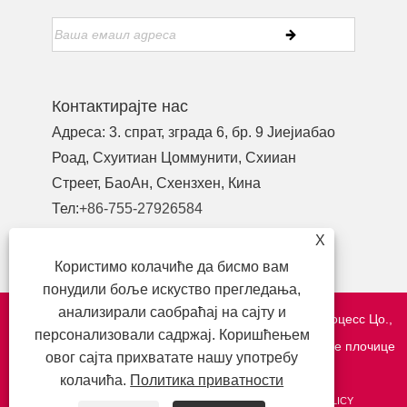
Контактирајте нас
Адреса: 3. спрат, зграда 6, бр. 9 Јиејиабао
Роад, Схуитиан Цоммунити, Схииан
Стреет, БаоАн, Схензхен, Кина
Тел:
+86-755-27926584
Телефон:
+86-13827442724
X
Емаил:
yewu03@szymbp.com
Користимо колачиће да бисмо вам
понудили боље искуство прегледања,
анализирали саобраћај на сајту и
Ауторско право © 2020 Схензхен ИанМинг Плате Процесс Цо.,
персонализовали садржај. Коришћењем
Лтд - Мрежа и филтер, прецизне компоненте, металне плочице
овог сајта прихватате нашу употребу
са именом - Сва права задржана.
колачића.
Политика приватности
ЛИНКОВИ
SITEMAP
RSS
XML
PRIVACY POLICY