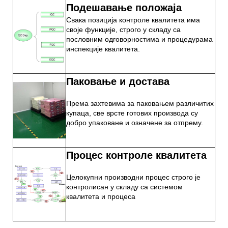
Подешавање положаја
Свака позиција контроле квалитета има
своје функције, строго у складу са
пословним одговорностима и процедурама
инспекције квалитета.
Паковање и достава
Према захтевима за паковањем различитих
купаца, све врсте готових производа су
добро упаковане и означене за отпрему.
Процес контроле квалитета
Целокупни производни процес строго је
контролисан у складу са системом
квалитета и процеса