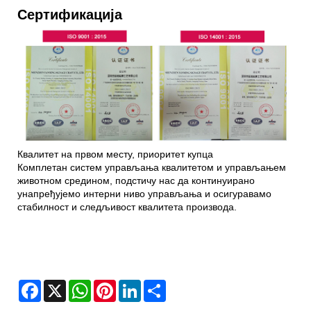
Сертификација
Квалитет на првом месту, приоритет купца
Комплетан систем управљања квалитетом и управљањем
животном средином, подстичу нас да континуирано
унапређујемо интерни ниво управљања и осигуравамо
стабилност и следљивост квалитета производа.
Facebook
X
WhatsApp
Pinterest
LinkedIn
Share